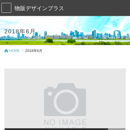
物販デザインプラス
2018年6月
HOME
2018年6月